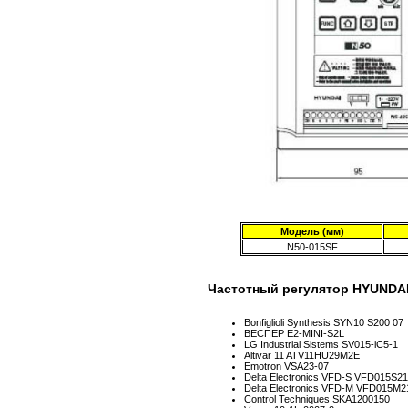
Модель (мм)
N50-015SF
Частотный регулятор HYUNDAI
Bonfiglioli Synthesis SYN10 S200 07
ВЕСПЕР E2-MINI-S2L
LG Industrial Sistems SV015-iC5-1
Altivar 11 ATV11HU29M2E
Emotron VSA23-07
Delta Electronics VFD-S VFD015S21
Delta Electronics VFD-M VFD015M2
Control Techniques SKA1200150