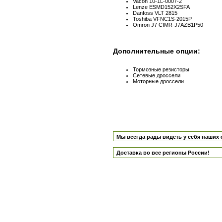
Vacon 10-1L-0007-2
Lenze ESMD152X2SFA
Danfoss VLT 2815
Toshiba VFNC1S-2015P
Omron J7 CIMR-J7AZB1P50
Дополнительные опции:
Тормозные резисторы
Сетевые дроссели
Моторные дроссели
Мы всегда рады видеть у себя наших 
Доставка во все регионы России!