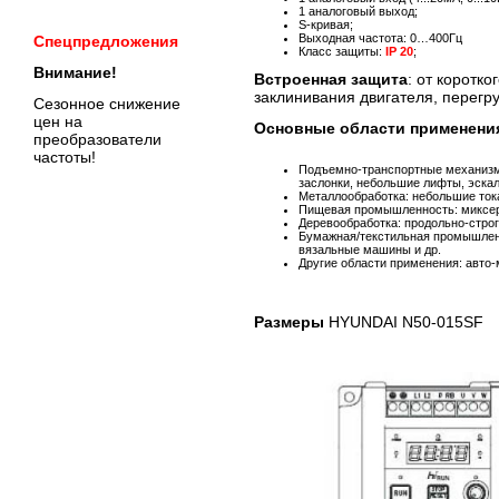
1 аналоговый выход;
S-кривая;
Выходная частота: 0…400Гц
Спецпредложения
Класс защиты:
IP 20
;
Внимание!
Встроенная защита
: от коротк
заклинивания двигателя, перегру
Сезонное снижение
цен на
Основные области применения
преобразователи
частоты!
Подъемно-транспортные механизмы
заслонки, небольшие лифты, эскал
Металлообработка: небольшие ток
Пищевая промышленность: миксер
Деревообработка: продольно-строг
Бумажная/текстильная промышле
вязальные машины и др.
Другие области применения: авто-
Размеры
HYUNDAI N50-015SF